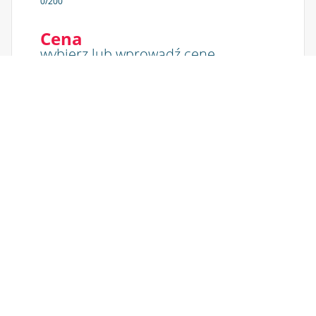
0
/200
Cena
wybierz lub wprowadź cenę
30 min
100,00 zł
Ukryj kwotę na voucherze
Wartość cenowa vouchera nie będzie na nim
widoczna
Kto będzie
korzystał z vouchera?
Podaj dane osoby, która będzie upoważniona do
skorzystania z tego vouchera. Możesz wpisać swoje
dane lub osoby, której chcesz podarować voucher.