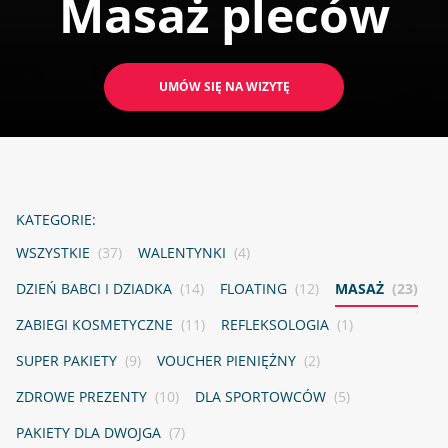
Masaż pleców
UMÓW SIĘ NA WIZYTĘ
KATEGORIE:
WSZYSTKIE
(37)
WALENTYNKI
(4)
DZIEŃ BABCI I DZIADKA
(14)
FLOATING
(12)
MASAŻ
(23)
ZABIEGI KOSMETYCZNE
(11)
REFLEKSOLOGIA
(1)
SUPER PAKIETY
(9)
VOUCHER PIENIĘŻNY
(2)
ZDROWE PREZENTY
(10)
DLA SPORTOWCÓW
(5)
PAKIETY DLA DWOJGA
(7)