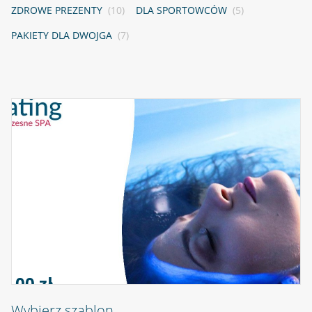
ZDROWE PREZENTY
(10)
DLA SPORTOWCÓW
(5)
PAKIETY DLA DWOJGA
(7)
0,00 zł
Wybierz szablon