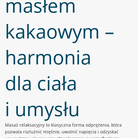
masłem
kakaowym –
harmonia
dla ciała
i umysłu
Masaż relaksacyjny to klasyczna forma odprężenia, która
pozwala rozluźnić mięśnie, uwolnić napięcia i odzyskać