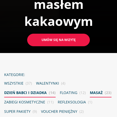
masłem
kakaowym
UMÓW SIĘ NA WIZYTĘ
KATEGORIE:
WSZYSTKIE
(37)
WALENTYNKI
(4)
DZIEŃ BABCI I DZIADKA
(14)
FLOATING
(12)
MASAŻ
(23)
ZABIEGI KOSMETYCZNE
(11)
REFLEKSOLOGIA
(1)
SUPER PAKIETY
(9)
VOUCHER PIENIĘŻNY
(2)