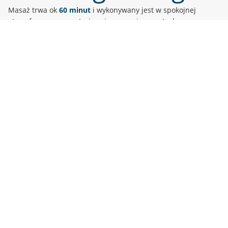
Masaż trwa ok
60 minut
i wykonywany jest w spokojnej
atmosferze, przy nastrojowej muzyce i aromatach
sprzyjających relaksowi. To czas tylko dla Ciebie – pełne
skupienie na Twoim komforcie i odprężeniu.
Napisz wiadomość
widoczną na voucherze