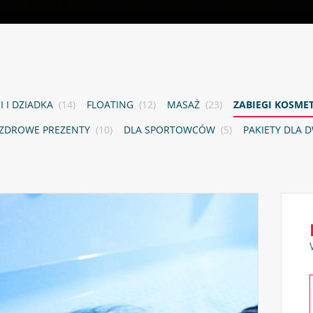
I I DZIADKA
(14)
FLOATING
(12)
MASAŻ
(23)
ZABIEGI KOSME
ZDROWE PREZENTY
(10)
DLA SPORTOWCÓW
(5)
PAKIETY DLA 