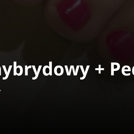
ybrydowy + Pe
y