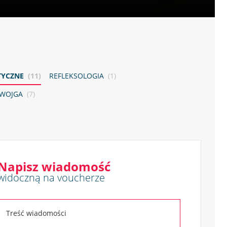
TYCZNE
(11)
REFLEKSOLOGIA
(1)
DWOJGA
(7)
Napisz wiadomość
widoczną na voucherze