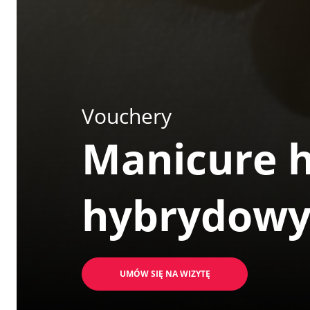
Vouchery
Manicure h
hybrydow
UMÓW SIĘ NA WIZYTĘ