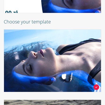
0,00 zł
Choose your template