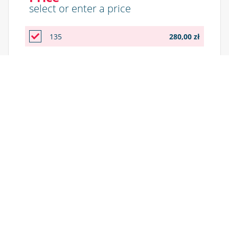
select or enter a price
135
280,00 zł
Hide the amount on the voucher
The price value of the voucher will not be visible on it
Who will
use the voucher?
Provide the details of the person who will be
authorized to use this voucher. You can enter your
details or the person you want to give the voucher.