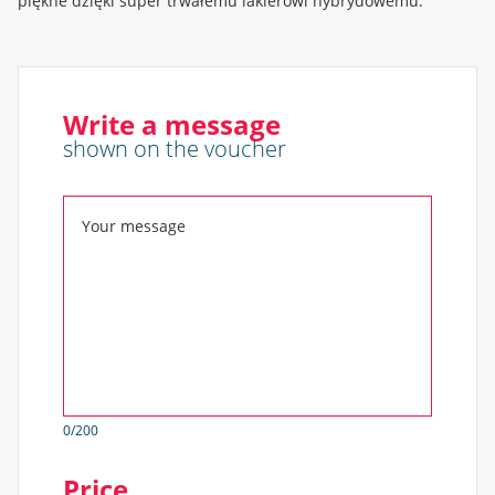
piękne dzięki super trwałemu lakierowi hybrydowemu.
Write a message
shown on the voucher
0
/200
Price