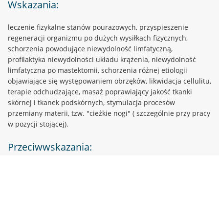
Wskazania:
leczenie fizykalne stanów pourazowych, przyspieszenie
regeneracji organizmu po dużych wysiłkach fizycznych,
schorzenia powodujące niewydolność limfatyczną,
profilaktyka niewydolności układu krążenia, niewydolność
limfatyczna po mastektomii, schorzenia różnej etiologii
objawiające się występowaniem obrzęków, likwidacja cellulitu,
terapie odchudzające, masaż poprawiający jakość tkanki
skórnej i tkanek podskórnych, stymulacja procesów
przemiany materii, tzw. "cieżkie nogi" ( szczególnie przy pracy
w pozycji stojącej).
Przeciwwskazania:
choroby nowotworowe, choroby zakaźne, obrzęki i wysięki
przy ostrych stanach zapalnych, podwyższona temperatura
(>38°C), otwarte rany.