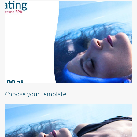
0,00 zł
Choose your template