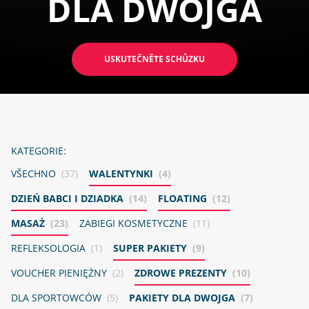
DLA DWOJGA
USKUTEČNĚTE SCHŮZKU
KATEGORIE:
VŠECHNO
(37)
WALENTYNKI
(4)
DZIEŃ BABCI I DZIADKA
(14)
FLOATING
(12)
MASAŻ
(23)
ZABIEGI KOSMETYCZNE
(11)
REFLEKSOLOGIA
(1)
SUPER PAKIETY
(9)
VOUCHER PIENIĘŻNY
(2)
ZDROWE PREZENTY
(10)
DLA SPORTOWCÓW
(5)
PAKIETY DLA DWOJGA
(7)