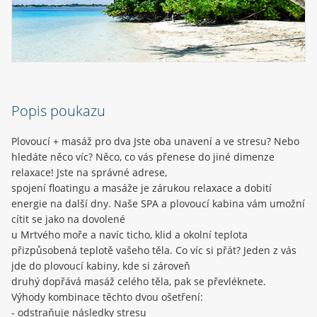
Popis poukazu
Plovoucí + masáž pro dva Jste oba unavení a ve stresu? Nebo
hledáte něco víc? Něco, co vás přenese do jiné dimenze
relaxace! Jste na správné adrese,
spojení floatingu a masáže je zárukou relaxace a dobití
energie na další dny. Naše SPA a plovoucí kabina vám umožní
cítit se jako na dovolené
u Mrtvého moře a navíc ticho, klid a okolní teplota
přizpůsobená teplotě vašeho těla. Co víc si přát? Jeden z vás
jde do plovoucí kabiny, kde si zároveň
druhý dopřává masáž celého těla, pak se převléknete.
Výhody kombinace těchto dvou ošetření:
- odstraňuje následky stresu