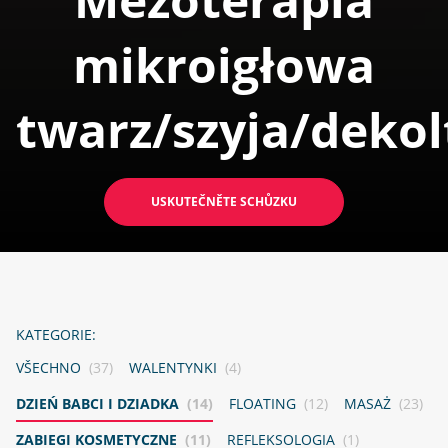
mikroigłowa
twarz/szyja/dekol
USKUTEČNĚTE SCHŮZKU
KATEGORIE:
VŠECHNO
(37)
WALENTYNKI
(4)
DZIEŃ BABCI I DZIADKA
(14)
FLOATING
(12)
MASAŻ
(23)
ZABIEGI KOSMETYCZNE
(11)
REFLEKSOLOGIA
(1)