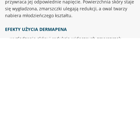
przywraca jej odpowiednie napięcie. Powierzchnia skóry staje
się wygładzona, zmarszczki ulegają redukcji, a owal twarzy
nabiera młodzieńczego kształtu.
EFEKTY UŻYCIA DERMAPENA
wygładzenie skóry i redukcja widocznych zmarszczek
zwiększenie jędrności skóry i poprawa napięcia skóry
widoczna regeneracja i odmłodzenie skóry
zmniejszenie trądziku i rozszerzonych porów
ujednolicenie kolorytu i rozjaśnienie skóry
zwiększenie penetracji substancji aktywnych
DOWIEDZ SIĘ WIĘCEJ