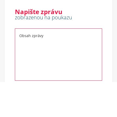
Napište zprávu
zobrazenou na poukazu
0
/200
Cena
vyberte nebo zadejte cenu