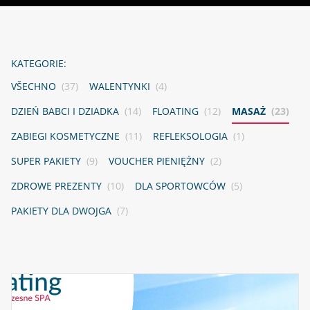
KATEGORIE:
VŠECHNO
(37)
WALENTYNKI
(4)
DZIEŃ BABCI I DZIADKA
(14)
FLOATING
(12)
MASAŻ
(23)
ZABIEGI KOSMETYCZNE
(11)
REFLEKSOLOGIA
(1)
SUPER PAKIETY
(9)
VOUCHER PIENIĘŻNY
(2)
ZDROWE PREZENTY
(10)
DLA SPORTOWCÓW
(5)
PAKIETY DLA DWOJGA
(7)