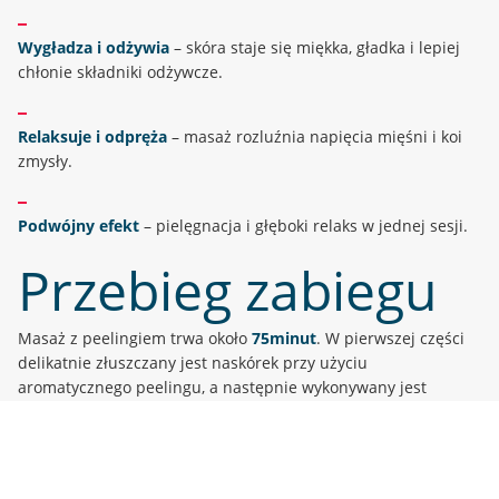
Wygładza i odżywia
– skóra staje się miękka, gładka i lepiej
chłonie składniki odżywcze.
Relaksuje i odpręża
– masaż rozluźnia napięcia mięśni i koi
zmysły.
Podwójny efekt
– pielęgnacja i głęboki relaks w jednej sesji.
Przebieg zabiegu
Masaż z peelingiem trwa około
75
minut
. W pierwszej części
delikatnie złuszczany jest naskórek przy użyciu
aromatycznego peelingu, a następnie wykonywany jest
relaksacyjny masaż całego ciała, który wzmacnia efekt
odnowy.
Podaruj piękno