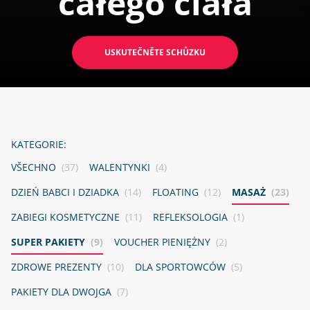
całego ciała
USKUTEČNĚTE SCHŮZKU
KATEGORIE:
VŠECHNO
(37)
WALENTYNKI
(4)
DZIEŃ BABCI I DZIADKA
(14)
FLOATING
(12)
MASAŻ
(23)
ZABIEGI KOSMETYCZNE
(11)
REFLEKSOLOGIA
(1)
SUPER PAKIETY
(9)
VOUCHER PIENIĘŻNY
(2)
ZDROWE PREZENTY
(10)
DLA SPORTOWCÓW
(5)
PAKIETY DLA DWOJGA
(7)