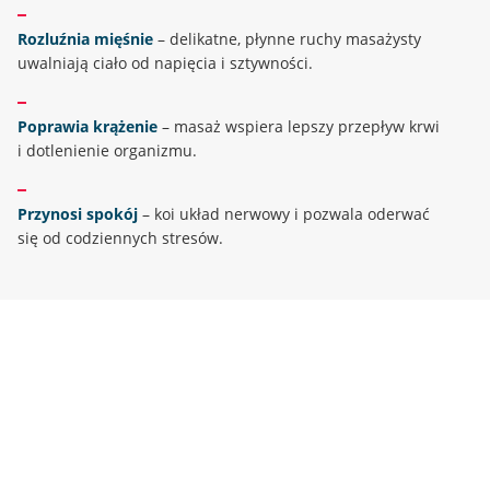
Rozluźnia mięśnie
– delikatne, płynne ruchy masażysty
uwalniają ciało od napięcia i sztywności.
Poprawia krążenie
– masaż wspiera lepszy przepływ krwi
i dotlenienie organizmu.
Przynosi spokój
– koi układ nerwowy i pozwala oderwać
się od codziennych stresów.
Przebieg zabiegu
Masaż trwa ok
60 minut
i wykonywany jest w spokojnej
atmosferze, przy nastrojowej muzyce i aromatach
sprzyjających relaksowi. To czas tylko dla Ciebie – pełne
skupienie na Twoim komforcie i odprężeniu.