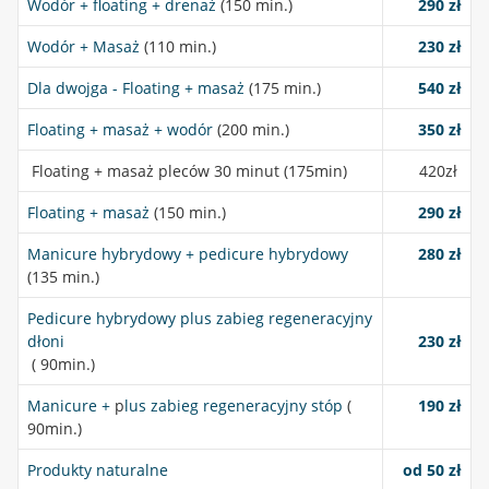
Wodór + floating + drenaż
(150 min.)
290 zł
Wodór + Masaż
(110 min.)
230 zł
Dla dwojga - Floating + masaż
(175 min.)
540 zł
Floating + masaż + wodór
(200 min.)
350 zł
Floating + masaż pleców 30 minut (175min)
420zł
Floating + masaż
(150 min.)
290 zł
Manicure hybrydowy + pedicure hybrydowy
280 zł
(135 min.)
Pedicure hybrydowy plus zabieg regeneracyjny
dłoni
230 zł
( 90min.)
Manicure +
p
lus zabieg regeneracyjny stóp
(
190 zł
90min.)
Produkty naturalne
od 50 zł