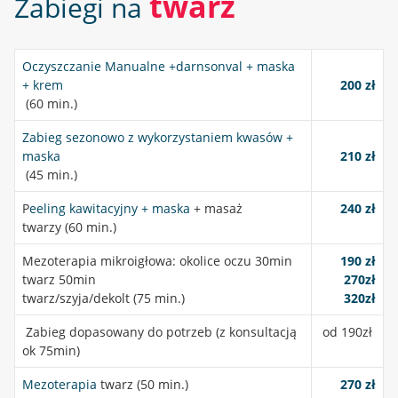
twarz
Zabiegi na
Oczyszczanie Manualne +darnsonval + maska
+ krem
200 zł
(60 min.)
Zabieg sezonowo z wykorzystaniem kwasów +
maska
210 zł
(45 min.)
P
eeling kawitacyjny + maska
+ masaż
240 zł
twarzy (60 min.)
Mezoterapia mikroigłowa: okolice oczu 30min
190 zł
twarz 50min
270zł
twarz/szyja/dekolt (75 min.)
320zł
Zabieg dopasowany do potrzeb (z konsultacją
od 190zł
ok 75min)
Mezoterapia
twarz (50 min.)
270 zł