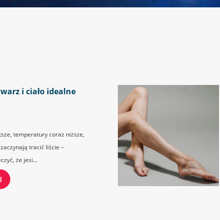
warz i ciało idealne
tsze, temperatury coraz niższe,
aczynają tracić liście –
zyć, że jesi...
J