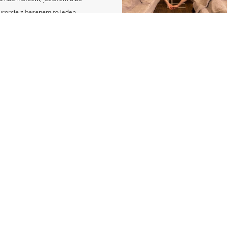
rorcie z basenem to jeden
osobów na głęboki re...
J
1
2
esne SPA
Godziny otwarcia:
 ul. Bielska 184
Poniedziałek-Sobota: W naszym salo
 198 018
godziny otwarcia mogą być zależne o