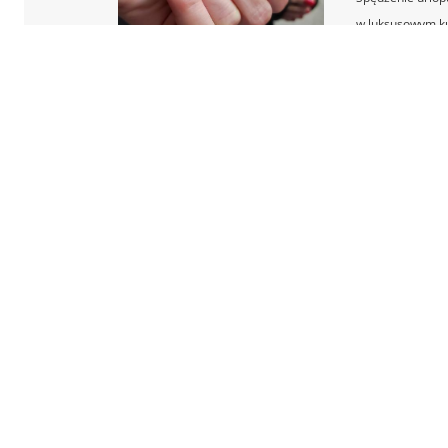
w luksusowym ku
z najlepszych sp
CZYTAJ DALE
Nowocz
Cieszyn,
+48 518