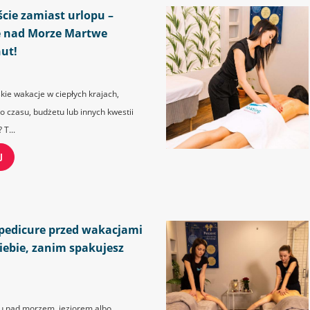
cie zamiast urlopu –
ię nad Morze Martwe
ut!
skie wakacje w ciepłych krajach,
to czasu, budżetu lub innych kwestii
T...
J
 pedicure przed wakacjami
siebie, zanim spakujesz
u nad morzem, jeziorem albo