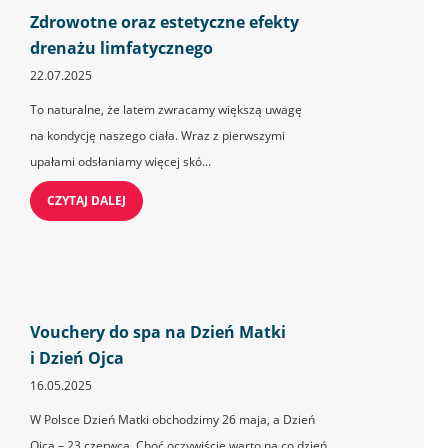
Zdrowotne oraz estetyczne efekty
drenażu limfatycznego
22.07.2025
To naturalne, że latem zwracamy większą uwagę
na kondycję naszego ciała. Wraz z pierwszymi
upałami odsłaniamy więcej skó...
CZYTAJ DALEJ
Vouchery do spa na Dzień Matki
i Dzień Ojca
16.05.2025
W Polsce Dzień Matki obchodzimy 26 maja, a Dzień
Ojca – 23 czerwca. Choć oczywiście warto na co dzień