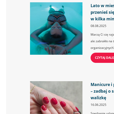
Lato w mieś
przenieś s
w kilka min
08.08.2025
Marzą Ci się raj
ale zabrakło na 
organizacyjnych? 
CZYTAJ DALE
Manicure i
– zadbaj o 
walizkę
16.06.2025
Spędzenie urlop