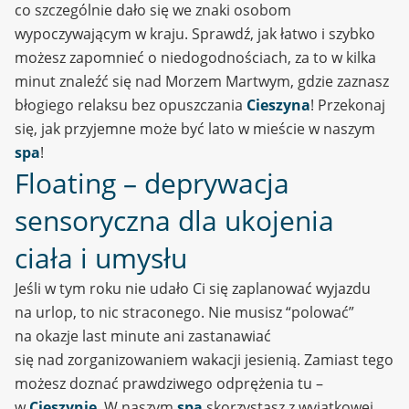
co szczególnie dało się we znaki osobom
wypoczywającym w kraju. Sprawdź, jak łatwo i szybko
możesz zapomnieć o niedogodnościach, za to w kilka
minut znaleźć się nad Morzem Martwym, gdzie zaznasz
błogiego relaksu bez opuszczania
Cieszyna
! Przekonaj
się, jak przyjemne może być lato w mieście w naszym
spa
!
Floating – deprywacja
sensoryczna dla ukojenia
ciała i umysłu
Jeśli w tym roku nie udało Ci się zaplanować wyjazdu
na urlop, to nic straconego. Nie musisz “polować”
na okazje last minute ani zastanawiać
się nad zorganizowaniem wakacji jesienią. Zamiast tego
możesz doznać prawdziwego odprężenia tu –
w
Cieszynie
. W naszym
spa
skorzystasz z wyjątkowej