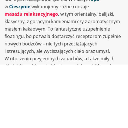
w
Cieszynie
wykonujemy różne rodzaje
masażu
relaksacyjnego
, w tym orientalny, balijski,
klasyczny, z gorącymi kamieniami czy z aromatycznym
masłem kakaowym. To fantastyczne uzupełnienie
floatingu, bo pozwala dostarczyć receptorom zupełnie
nowych bodźców – nie tych przeciążających
i stresujących, ale wyciszających ciało oraz umysł.
W otoczeniu przyjemnych zapachów, a także miłych
dźwięków, oddasz się błogiemu relaksowi. Manualne
odprężenie spiętych mięśni przynosi wiele korzyści,
które będziesz odczuwać jeszcze długo po powrocie
do domu.
spa
A może cały dzień w
Cieszynie
w
jako wakacje
w pigułce?