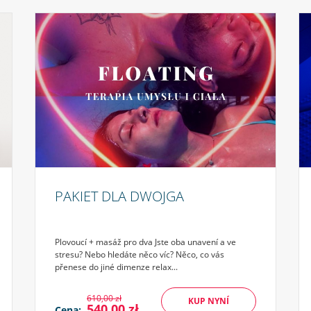
PAKIET DLA DWOJGA
Plovoucí + masáž pro dva Jste oba unavení a ve
stresu? Nebo hledáte něco víc? Něco, co vás
přenese do jiné dimenze relax...
610,00 zł
KUP NYNÍ
540,00 zł
Cena: