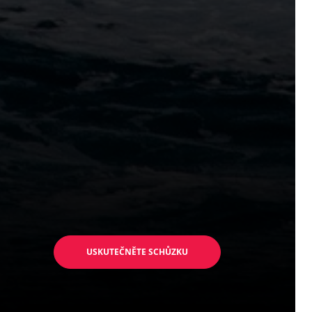
USKUTEČNĚTE SCHŮZKU