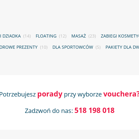
 I DZIADKA
(14)
FLOATING
(12)
MASAŻ
(23)
ZABIEGI KOSMET
DROWE PREZENTY
(10)
DLA SPORTOWCÓW
(5)
PAKIETY DLA D
porady
vouchera
Potrzebujesz
przy wyborze
518 198 018
Zadzwoń do nas: